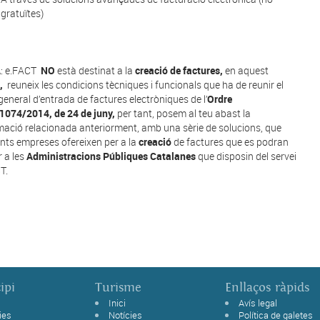
gratuïtes)
A
: e.FACT
NO
està destinat a la
creació de factures,
en aquest
,
reuneix les condicions tècniques i funcionals que ha de reunir el
general d’entrada de factures electròniques de l’
Ordre
074/2014, de 24 de juny,
per tant, posem al teu abast la
mació relacionada anteriorment, amb una sèrie de solucions, que
ents empreses ofereixen per a la
creació
de factures que es podran
r a les
Administracions Públiques Catalanes
que disposin del servei
T.
ipi
Turisme
Enllaços ràpids
Inici
Avís legal
ies
Notícies
Política de galetes