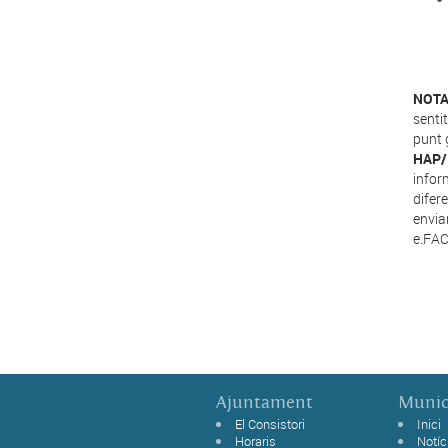
NOT
sentit
punt 
HAP/1
infor
difer
envia
e.FAC
Ajuntament
Munic
El Consistori
Inici
Horaris
Notíc