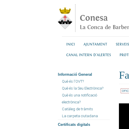
Vés al contingut
Conesa
La Conca de Barbe
INICI
AJUNTAMENT
SERVEIS
CANAL INTERN D'ALERTES
PROT
Fa
Informació General
Què és l'OVT?
Què és la Seu Electrònica?
OFIC
Què és una notificació
electrònica?
Catàleg de tràmits
La carpeta ciutadana
Certificats digitals