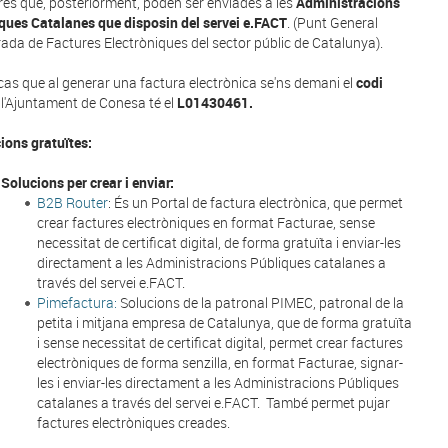
res que, posteriorment, poden ser enviades a les
Administracions
ques Catalanes que disposin del servei e.FACT
. (Punt General
rada de Factures Electròniques del sector públic de Catalunya).
 cas que al generar una factura electrònica se'ns demani el
codi
, l'Ajuntament de Conesa té el
L01430461
.
ions gratuïtes:
Solucions per crear i enviar:
B2B Router
: És un Portal de factura electrònica, que permet
crear factures electròniques en format Facturae, sense
necessitat de certificat digital, de forma gratuïta i enviar-les
directament a les Administracions Públiques catalanes a
través del servei e.FACT.
Pimefactura:
Solucions de la patronal PIMEC, patronal de la
petita i mitjana empresa de Catalunya, que de forma gratuïta
i sense necessitat de certificat digital, permet crear factures
electròniques de forma senzilla, en format Facturae, signar-
les i enviar-les directament a les Administracions Públiques
catalanes a través del servei e.FACT. També permet pujar
factures electròniques creades.