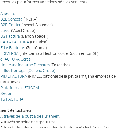
lment les plataformes adherides són les següents:
Anachron
B2BConecta
(INDRA)
B2B Router
(Invinet Sistemes)
baVel
(Voxel Group)
BS Factura
(Banc Sabadell)
CAIXAFACTURA
(La Caixa)
EdasFacturas
(ZeroComa)
EDIVERSA
(Intercambio Electrónico de Documentos, SL)
eFACTURA-Seres
Hazteunafacturae Premium
(Enxendra)
Influe Portugal (Generix Group)
PIMEFACTURA
(PIMEC, patronal de la petita i mitjana empresa de
Catalunya)
Plataforma d’EDICOM
Seidor
TS-FACTURA
ment de factures:
A través de la bústia de lliurament
A través de solucions gratuïtes
A través de solucions avançades de facturació electrònica (no