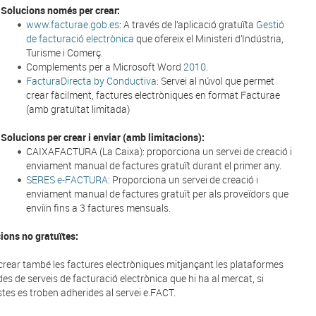
Solucions només per crear:
www.facturae.gob.es
: A través de l’aplicació gratuïta
Gestió
de facturació electrònica
que ofereix el Ministeri d’Indústria,
Turisme i Comerç.
Complements per a Microsoft Word
2010
.
FacturaDirecta by Conductiva
: Servei al núvol que permet
crear fàcilment, factures electròniques en format Facturae
(amb gratuïtat limitada)
Solucions per crear i enviar (amb limitacions):
CAIXAFACTURA (La Caixa): proporciona un servei de creació i
enviament manual de factures gratuït durant el primer any.
SERES e-FACTURA
: Proporciona un servei de creació i
enviament manual de factures gratuït per als proveïdors que
enviïn fins a 3 factures mensuals.
ions no gratuïtes:
crear també les factures electròniques mitjançant les plataformes
des de serveis de facturació electrònica que hi ha al mercat, si
tes es troben adherides al servei e.FACT.