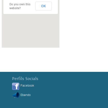
Do you own this
OK
website?
Perfils Socials
Facebook
Ebando