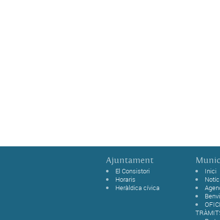
Ajuntament
Munic
El Consistori
Inici
Horaris
Notíc
Heràldica cívica
Agen
Benvi
OFIC
TRÀMIT