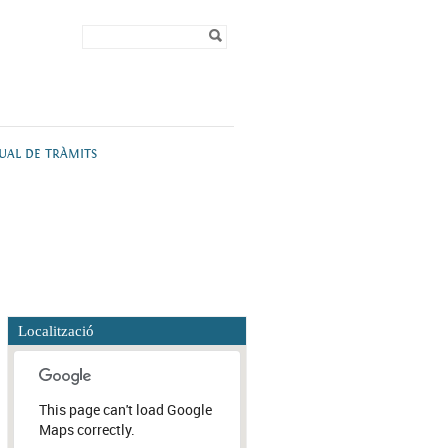
Formulari de
Cerca
cerca
TUAL DE TRÀMITS
Localització
This page can't load Google
Maps correctly.