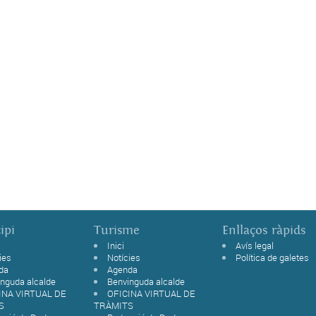
ipi
Turisme
Enllaços ràpids
Inici
Avís legal
ies
Notícies
Política de galetes
da
Agenda
nguda alcalde
Benvinguda alcalde
INA VIRTUAL DE
OFICINA VIRTUAL DE
S
TRÀMITS